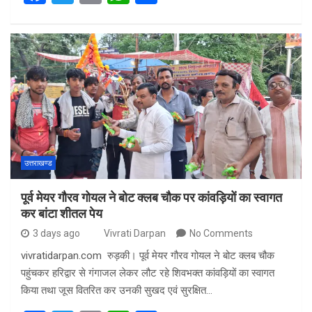
a
wi
m
h
h
ce
tt
ail
at
ar
b
er
s
e
o
A
o
p
k
p
उत्तराखण्ड
पूर्व मेयर गौरव गोयल ने बोट क्लब चौक पर कांवड़ियों का स्वागत
कर बांटा शीतल पेय
3 days ago
Vivrati Darpan
No Comments
vivratidarpan.com रुड़की। पूर्व मेयर गौरव गोयल ने बोट क्लब चौक
पहुंचकर हरिद्वार से गंगाजल लेकर लौट रहे शिवभक्त कांवड़ियों का स्वागत
किया तथा जूस वितरित कर उनकी सुखद एवं सुरक्षित…