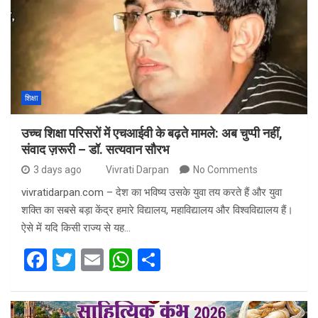
o
A
o
p
k
p
शिक्षा
उच्च शिक्षा परिसरों में एचआईवी के बढ़ते मामले: अब चुप्पी नहीं,
संवाद ज़रूरी – डॉ. सत्यवान सौरभ
3 days ago
Vivrati Darpan
No Comments
vivratidarpan.com – देश का भविष्य उसके युवा तय करते हैं और युवा
शक्ति का सबसे बड़ा केंद्र हमारे विद्यालय, महाविद्यालय और विश्वविद्यालय हैं।
ऐसे में यदि किसी राज्य से यह…
F
T
E
W
S
a
wi
m
h
h
ce
tt
ail
at
ar