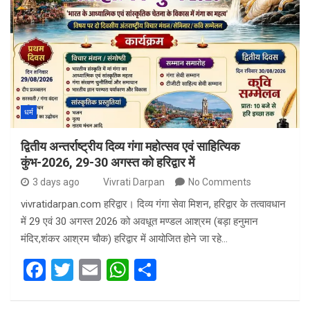
b
er
s
e
o
A
o
p
k
p
धर्म
द्वितीय अन्तर्राष्ट्रीय दिव्य गंगा महोत्सव एवं साहित्यिक
कुंभ-2026, 29-30 अगस्त को हरिद्वार में
3 days ago
Vivrati Darpan
No Comments
vivratidarpan.com हरिद्वार। दिव्य गंगा सेवा मिशन, हरिद्वार के तत्वावधान
में 29 एवं 30 अगस्त 2026 को अवधूत मण्डल आश्रम (बड़ा हनुमान
मंदिर,शंकर आश्रम चौक) हरिद्वार में आयोजित होने जा रहे…
F
T
E
W
S
a
wi
m
h
h