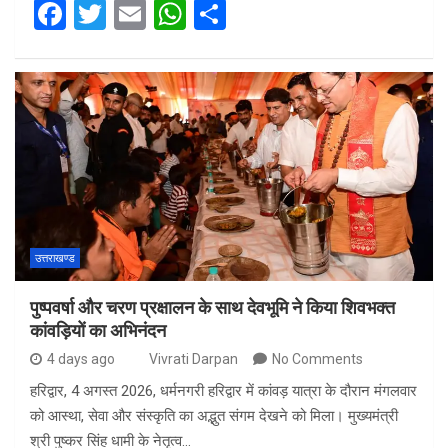
F
T
E
W
S
a
wi
m
h
h
ce
tt
ail
at
ar
b
er
s
e
o
A
o
p
k
p
उत्तराखण्ड
पुष्पवर्षा और चरण प्रक्षालन के साथ देवभूमि ने किया शिवभक्त
कांवड़ियों का अभिनंदन
4 days ago
Vivrati Darpan
No Comments
हरिद्वार, 4 अगस्त 2026, धर्मनगरी हरिद्वार में कांवड़ यात्रा के दौरान मंगलवार
को आस्था, सेवा और संस्कृति का अद्भुत संगम देखने को मिला। मुख्यमंत्री
श्री पुष्कर सिंह धामी के नेतृत्व…