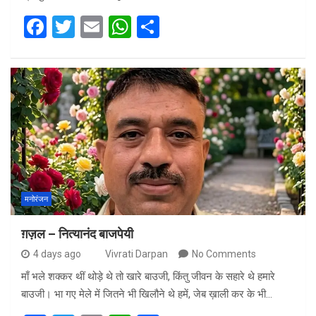
F
T
E
W
S
a
wi
m
h
h
ce
tt
ail
at
ar
b
er
s
e
o
A
o
p
k
p
मनोरंजन
ग़ज़ल – नित्यानंद बाजपेयी
4 days ago
Vivrati Darpan
No Comments
माँ भले शक्कर थीं थोड़े थे तो खारे बाउजी, किंतु जीवन के सहारे थे हमारे
बाउजी। भा गए मेले में जितने भी खिलौने थे हमें, जेब ख़ाली कर के भी…