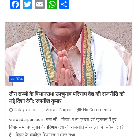
F
T
E
W
S
a
wi
m
h
h
ce
tt
ail
at
ar
b
er
s
e
o
A
o
p
k
p
राजनीतिक
तीन राज्यों के विधानसभा उपचुनाव परिणाम देश की राजनीति को
नई दिशा देगी: रजनीश कुमार
4 days ago
Vivrati Darpan
No Comments
vivratidarpan.com गया जी। बिहार, मध्य प्रदेश एवं गुजरात में हुए
विधानसभा उपचुनाव के परिणाम देश की राजनीति में बदलाव के संकेत दे रहे
हैं। बिहार के बांकीपुर विधानसभा क्षेत्र तथा…