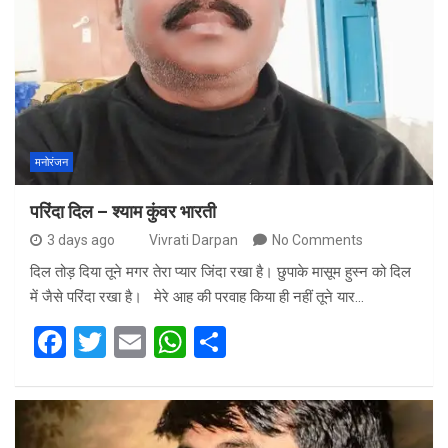
मनोरंजन
परिंदा दिल – श्याम कुंवर भारती
3 days ago
Vivrati Darpan
No Comments
दिल तोड़ दिया तूने मगर तेरा प्यार जिंदा रखा है। छुपाके मासूम हुस्न को दिल
में जैसे परिंदा रखा है। मेरे आह की परवाह किया ही नहीं तूने यार…
F
T
E
W
S
a
wi
m
h
h
ce
tt
ail
at
ar
b
er
s
e