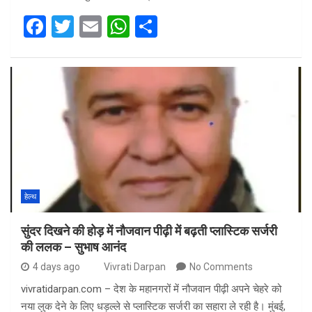
F
T
E
W
S
a
wi
m
h
h
ce
tt
ail
at
ar
b
er
s
e
o
A
o
p
k
p
हेल्थ
सुंदर दिखने की होड़ में नौजवान पीढ़ी में बढ़ती प्लास्टिक सर्जरी
की ललक – सुभाष आनंद
4 days ago
Vivrati Darpan
No Comments
vivratidarpan.com – देश के महानगरों में नौजवान पीढ़ी अपने चेहरे को
नया लुक देने के लिए धड़ल्ले से प्लास्टिक सर्जरी का सहारा ले रही है। मुंबई,