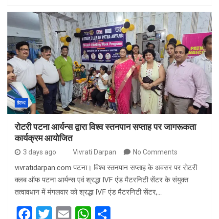
ce
tt
ail
at
ar
b
er
s
e
o
A
o
p
k
p
हेल्थ
रोटरी पटना आर्यन्स द्वारा विश्व स्तनपान सप्ताह पर जागरूकता
कार्यक्रम आयोजित
3 days ago
Vivrati Darpan
No Comments
vivratidarpan.com पटना। विश्व स्तनपान सप्ताह के अवसर पर रोटरी
क्लब ऑफ पटना आर्यन्स एवं श्रद्धा IVF एंड मैटरनिटी सेंटर के संयुक्त
तत्वावधान में मंगलवार को श्रद्धा IVF एंड मैटरनिटी सेंटर,…
F
T
E
W
S