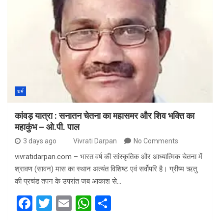
ce
tt
ail
at
ar
b
er
s
e
o
A
o
p
k
p
धर्म
कांवड़ यात्रा : सनातन चेतना का महासमर और शिव भक्ति का
महाकुंभ – ओ.पी. पाल
3 days ago
Vivrati Darpan
No Comments
vivratidarpan.com – भारत वर्ष की सांस्कृतिक और आध्यात्मिक चेतना में
श्रावण (सावन) मास का स्थान अत्यंत विशिष्ट एवं सर्वोपरि है। ग्रीष्म ऋतु
की प्रचंड तपन के उपरांत जब आकाश से…
F
T
E
W
S
a
wi
m
h
h