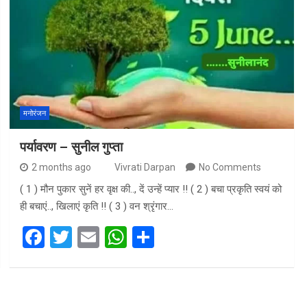
b
er
s
e
o
A
o
p
k
p
मनोरंजन
पर्यावरण – सुनील गुप्ता
2 months ago
Vivrati Darpan
No Comments
( 1 ) मौन पुकार सुनें हर वृक्ष की.., दें उन्हें प्यार !! ( 2 ) बचा प्रकृति स्वयं को
ही बचाएं.., खिलाएं कृति !! ( 3 ) वन श्रृंगार…
F
T
E
W
S
a
wi
m
h
h
ce
tt
ail
at
ar
b
er
s
e