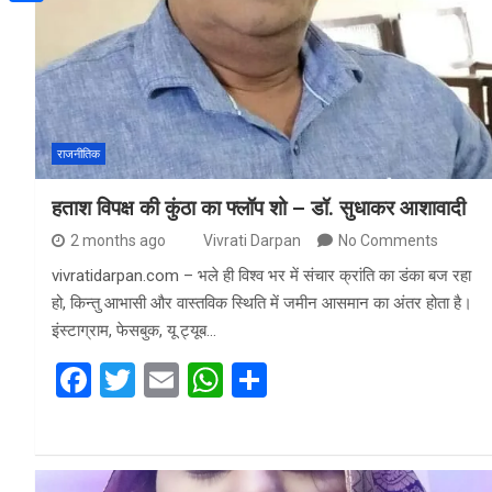
a
h
o
S
t
i
a
o
h
e
l
t
k
a
r
s
r
A
राजनीतिक
e
p
हताश विपक्ष की कुंठा का फ्लॉप शो – डॉ. सुधाकर आशावादी
p
2 months ago
Vivrati Darpan
No Comments
vivratidarpan.com – भले ही विश्व भर में संचार क्रांति का डंका बज रहा
हो, किन्तु आभासी और वास्तविक स्थिति में जमीन आसमान का अंतर होता है।
इंस्टाग्राम, फेसबुक, यू ट्यूब…
F
T
E
W
S
a
wi
m
h
h
ce
tt
ail
at
ar
b
er
s
e