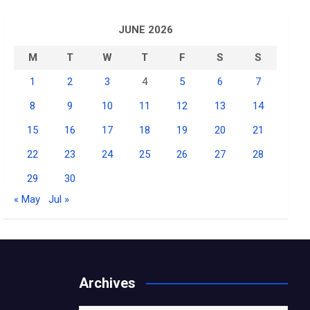
JUNE 2026
M
T
W
T
F
S
S
1
2
3
4
5
6
7
8
9
10
11
12
13
14
15
16
17
18
19
20
21
22
23
24
25
26
27
28
29
30
« May
Jul »
S
Archives
h