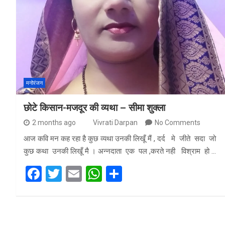
o
A
o
p
k
p
मनोरंजन
छोटे किसान-मजदूर की व्यथा – सीमा शुक्ला
2 months ago
Vivrati Darpan
No Comments
आज कवि मन कह रहा है कुछ व्यथा उनकी लिखूँ मैं , दर्द मे जीते सदा जो
कुछ कथा उनकी लिखूँ मै । अन्नदाता एक पल ,करते नही विश्राम हो …
F
T
E
W
S
a
wi
m
h
h
ce
tt
ail
at
ar
b
er
s
e