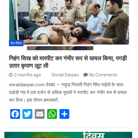
देश-विदेश
निहंग सिख को मारपीट कर गंभीर रूप से घायल किया, पगड़ी
उतार कृपाण लूट ली
2 months ago
Vivrati Darpan
No Comments
vivratidarpan.com देवबंद — नकुड़ निवासी निहंग सिंघ भाईयों के साथ
तल्हेडी गांव में एक दर्जन से अधिक युवकों ने मारपीट कर गंभीर रूप से घायल
कर दिया। इस दौरान हमलावरों…
F
T
E
W
S
a
wi
m
h
h
ce
tt
ail
at
ar