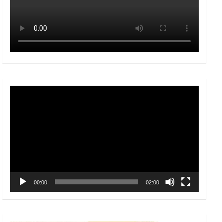
Video
Player
00:00
02:00