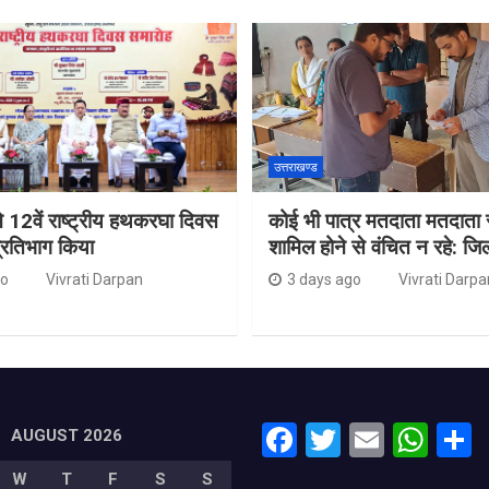
उत्तराखण्ड
 ने 12वें राष्ट्रीय हथकरघा दिवस
कोई भी पात्र मतदाता मतदाता सू
प्रतिभाग किया
शामिल होने से वंचित न रहे: जि
go
Vivrati Darpan
3 days ago
Vivrati Darpa
F
T
E
W
AUGUST 2026
a
wi
m
h
W
T
F
S
S