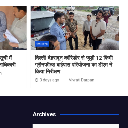
उत्तराखण्ड
ची में
दिल्ली-देहरादून कॉरिडोर से जुड़ी 12 किमी
लाधिकारी
ग्रीनफील्ड बाईपास परियोजना का डीएम ने
किया निरीक्षण
n
3 days ago
Vivrati Darpan
S
Archives
h
Archives