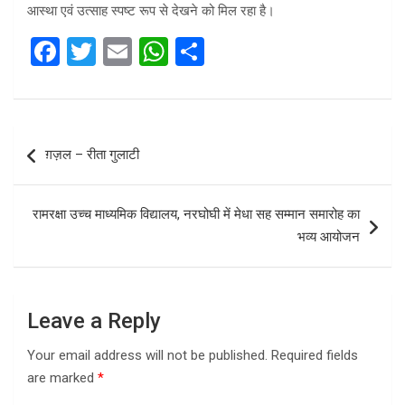
आस्था एवं उत्साह स्पष्ट रूप से देखने को मिल रहा है।
F
T
E
W
S
a
wi
m
h
h
ce
tt
ail
at
ar
b
er
s
e
Post
ग़ज़ल – रीता गुलाटी
o
A
navigation
o
p
रामरक्षा उच्च माध्यमिक विद्यालय, नरघोघी में मेधा सह सम्मान समारोह का
k
p
भव्य आयोजन
Leave a Reply
Your email address will not be published.
Required fields
are marked
*