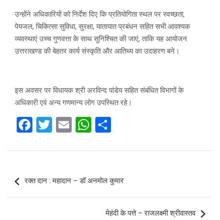
उन्होंने अधिकारियों को निर्देश दिए कि प्रतियोगिता स्थल पर स्वच्छता,
पेयजल, चिकित्सा सुविधा, सुरक्षा, यातायात प्रबंधन सहित सभी आवश्यक
व्यवस्थाएं उच्च गुणवत्ता के साथ सुनिश्चित की जाएं, ताकि यह आयोजन
उत्तराखण्ड की बेहतर कार्य संस्कृति और आतिथ्य का उदाहरण बने।
इस अवसर पर विधायक श्री अरविन्द पांडेय सहित संबंधित विभागों के
अधिकारी एवं अन्य गणमान्य लोग उपस्थित रहे।
F
T
E
W
S
a
wi
m
h
h
ce
tt
ail
at
ar
b
er
s
e
Post
रक्त दान : महादान – डॉ अनमोल कुमार
o
A
navigation
o
p
मेहंदी के पत्ते – राजलक्ष्मी श्रीवास्तव
k
p