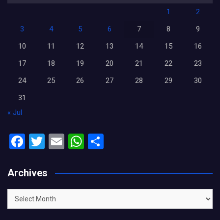
1
2
3
4
5
6
7
8
9
10
11
12
13
14
15
16
17
18
19
20
21
22
23
24
25
26
27
28
29
30
31
« Jul
F
T
E
W
S
a
wi
m
h
h
ce
tt
ail
at
ar
Archives
b
er
s
e
Archives
o
A