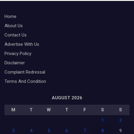
Home
About Us
Contact Us
Advertise With Us
Privacy Policy
Disclaimer
Complaint Redressal
Terms And Condition
AUGUST 2026
M
T
W
T
F
S
S
1
2
3
4
5
6
7
8
9