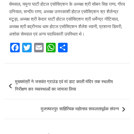
सेमवाल, यमुना घाटी होटल एसोसिएशन के अध्यक्ष श्री सोबन सिह राणा, गौरव
उनियाल, सन्दीप राणा, अध्यक्ष उत्तरकाशी होटल एसोसिएशन श्र शैलेन्द्र
मटूड़ा, अध्यक्ष श्री केदार घाटी होटल एसोसिएशन श्री धर्मेन्द्र नौटियाल,
अध्यक्ष श्री बद्रीनाथ धाम होटल एसोसिएशन शैलेश ध्यानी, प्रशान्त डिमरी,
अशोक सेमवाल एवं अन्य पदाधिकारी उपस्थित थे।
F
T
E
W
S
a
wi
m
h
h
ce
tt
ail
at
ar
b
er
s
e
Post
मुख्यमंत्री ने जसवंत ग्राउंड एवं मां डाट काली मंदिर तक स्थलीय
o
A
navigation
निरीक्षण कर व्यवस्थाओं का जायजा लिया
o
p
k
p
मुजफ्फरपुर साहित्यिक महोत्सव सफलतापूर्वक संपन्न