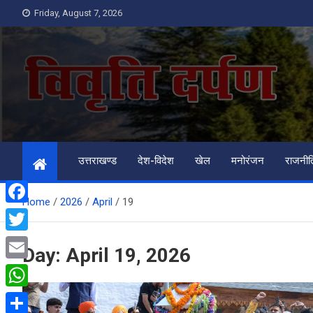
Skip
Friday, August 7, 2026
to
content
Vivrati Darpan
उत्तराखण्ड
देश-विदेश
खेल
मनोरंजन
राजनी
Home
2026
April
19
F
a
T
Day:
April 19, 2026
c
w
E
e
i
m
W
b
t