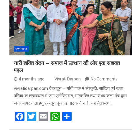
b
er
s
e
o
A
o
p
k
p
उत्तराखण्ड
नारी शक्ति वंदन – समाज में उत्थान की ओर एक सशक्त
पहल
4 months ago
Vivrati Darpan
No Comments
vivratidarpan.com देहरादून – गांधी पार्क में संस्कृति, साहित्य एवं कला
परिषद् के तत्वावधान में उमा एसोसिएशन, मातृशक्ति तथा संभव कला मंच द्वारा
जन-जागरूकता हेतु प्रस्तुत नुक्कड़ नाटक ने नारी सशक्तिकरण…
F
T
E
W
S
a
wi
m
h
h