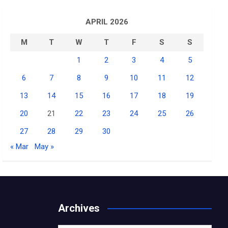
APRIL 2026
M
T
W
T
F
S
S
1
2
3
4
5
6
7
8
9
10
11
12
13
14
15
16
17
18
19
20
21
22
23
24
25
26
27
28
29
30
« Mar
May »
S
Archives
h