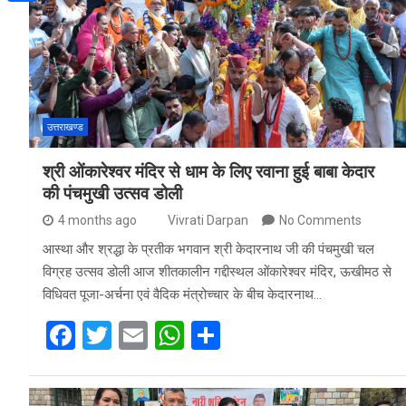
a
h
o
S
t
i
a
o
h
e
l
t
k
a
r
s
r
A
उत्तराखण्ड
e
p
श्री ओंकारेश्वर मंदिर से धाम के लिए रवाना हुई बाबा केदार
p
की पंचमुखी उत्सव डोली
4 months ago
Vivrati Darpan
No Comments
आस्था और श्रद्धा के प्रतीक भगवान श्री केदारनाथ जी की पंचमुखी चल
विग्रह उत्सव डोली आज शीतकालीन गद्दीस्थल ओंकारेश्वर मंदिर, ऊखीमठ से
विधिवत पूजा-अर्चना एवं वैदिक मंत्रोच्चार के बीच केदारनाथ…
F
T
E
W
S
a
wi
m
h
h
ce
tt
ail
at
ar