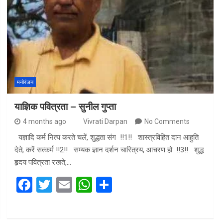
o
A
o
p
k
p
मनोरंजन
याज्ञिक पवित्रता – सुनील गुप्ता
4 months ago
Vivrati Darpan
No Comments
यज्ञादि कर्म नित्य करते चलें, शुद्धता संग !!1!! शास्त्रविहित दान आहुति
देते, करें सत्कर्म !!2!! सम्यक ज्ञान दर्शन चारित्रय, आचरण हो !!3!! शुद्ध
हृदय पवित्रता रखते,…
F
T
E
W
S
a
wi
m
h
h
ce
tt
ail
at
ar