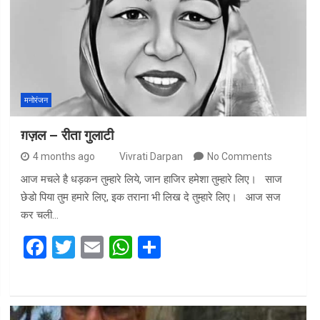
मनोरंजन
ग़ज़ल – रीता गुलाटी
4 months ago
Vivrati Darpan
No Comments
आज मचले है धड़कन तुम्हारे लिये, जान हाजिर हमेशा तुम्हारे लिए। साज
छेडो पिया तुम हमारे लिए, इक तराना भी लिख दे तुम्हारे लिए। आज सज
कर चली…
F
T
E
W
S
a
wi
m
h
h
ce
tt
ail
at
ar
b
er
s
e