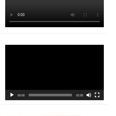
Video
Player
00:00
02:00